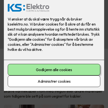
I dag finnes det velegnede løsninger for nesten alle
gulvtyper, slik at du kan ha varmekabler i stua, på kjøkkenet
og soverommet også.
Nexans MILLICABLE™ og MILLICLICK™ er et moderne
gulvvarme-system som kan installeres direkte under
parkett- eller laminatgulv. Dette gjør det endelig enkelt å
skaffe varmekabler i rom med tregulv eller andre materialer
som tidligere ble sett på som uegnet for kabler.