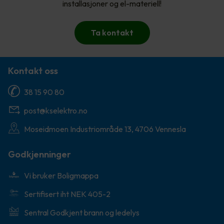
installasjoner og el-materiell!
Ta kontakt
Kontakt oss
38 15 90 80
post@kselektro.no
Moseidmoen Industriområde 13, 4706 Vennesla
Godkjenninger
Vi bruker Boligmappa
Sertifisert iht NEK 405-2
Sentral Godkjent brann og ledelys