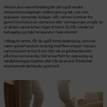
Med en jevn varmefordeling blir det også mindre
temperatursvingninger mellom gulv og tak, noe som
reduserer varmetap i boligen. Når varmen kommer fra
gulvet, kontra kun en varmeovn eller varmepumpe unngår du
at all den varme luften stiger til taket. Du får i stedet en
behagelig og stabil temperatur i hele rommet.
I tillegg til varme, får du også trinnlydsdemping, som kan
være spesielt ønsket i en bolig med flere etasjer. Nexans
varmesystem er kun 8 mm tykt, slik at gulvhøyden ikke
påvirkes nevneverdig. Det er perfekt for oppussing og
rehabiliteringsprosjekter eller når du ønsker å beholde
eksisterende dørhøyde og listverk.