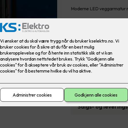
Moderne LED veggarmatur me
3,890
,-
Antall
-
Tekniske spesifika
Pris- og monterin
Salgs- og levering