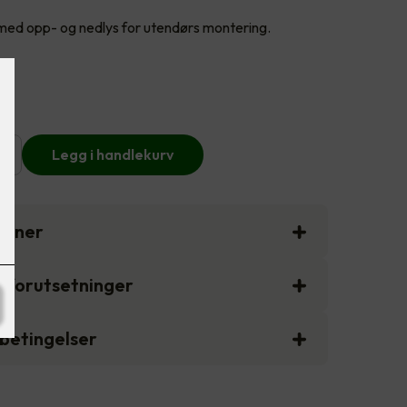
d opp- og nedlys for utendørs montering.
+
Legg i handlekurv
sjoner
gsforutsetninger
sbetingelser