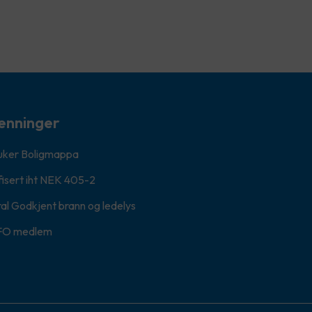
enninger
ruker Boligmappa
fisert iht NEK 405-2
al Godkjent brann og ledelys
FO medlem