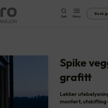
Book g
Søk
Meny
Spike ve
grafitt
Lekker utebelysnin
montert, utskifting