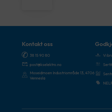
Kontakt oss
Godkj
38 15 90 80
Vi b
post@kselektro.no
Serti
Moseidmoen Industriområde 13, 4706
Sentr
Vennesla
NEL