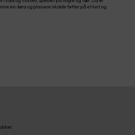
ort kald og frossen, spesielt på fingre og tær. Da er
omme inn døra og plassere iskalde føtter på et lunt og
jobber.