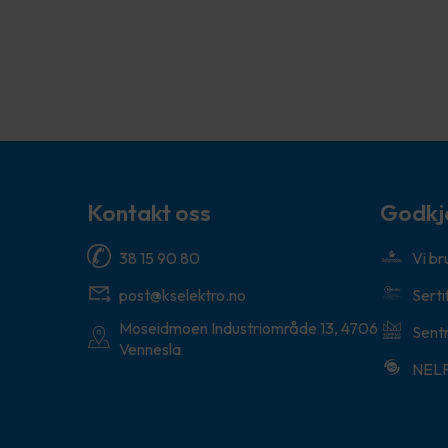
Kontakt oss
Godkj
38 15 90 80
Vi b
post@kselektro.no
Serti
Moseidmoen Industriområde 13, 4706
Sentr
Vennesla
NEL