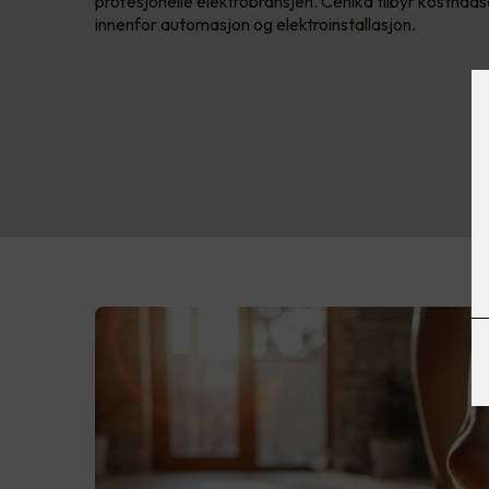
profesjonelle elektrobransjen. Cenika tilbyr kostnads
innenfor automasjon og elektroinstallasjon.