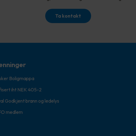
Ta kontakt
enninger
ruker Boligmappa
fisert iht NEK 405-2
al Godkjent brann og ledelys
FO medlem