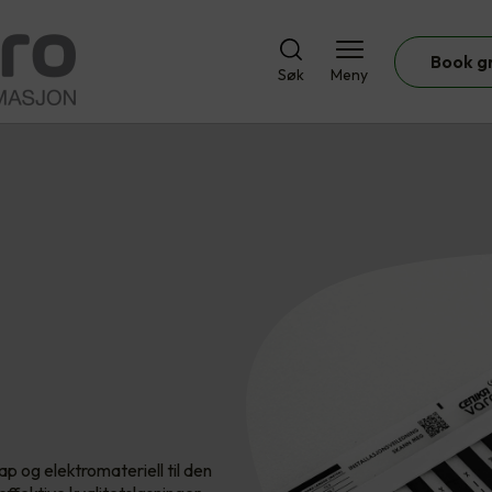
Book g
Søk
Meny
p og elektromateriell til den