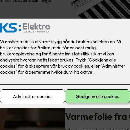
effektive kvalitetsløsninger
Varmefolie fra