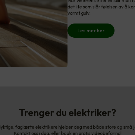
Når vinteren setter inn blir man f
det lite som slår følelsen av å k
varmt gulv.
Les mer her
Trenger du elektriker?
yktige, faglærte elektrikere hjelper deg med både store og små 
Kontakt oss i dag, eller book en gratis videobefaring!