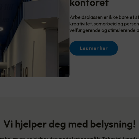
kontoret
Arbeidsplassen er ikke bare et st
kreativitet, samarbeid og perso
velfungerende og stimulerende ar
Les mer her
Vi hjelper deg med belysning!
 om belysning, og hjelper deg med stort og smått. Ta kontakt med v