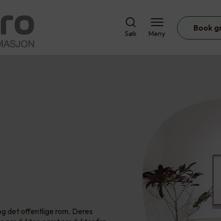
Book g
Søk
Meny
 og det offentlige rom. Deres