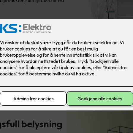
e produkter, samt produkter fra
gsfull belysning