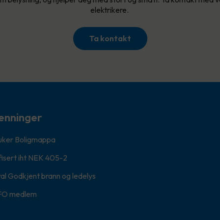
elektrikere.
Ta kontakt
enninger
ruker Boligmappa
fisert iht NEK 405-2
al Godkjent brann og ledelys
FO medlem