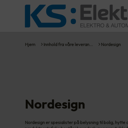
Hjem
Innhold fra våre leveran…
Nordesign
Nordesign
Nordesign er spesialister på belysning til bolig, hytte