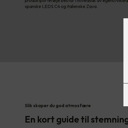
produktportefølje består i hovedsak av egenutvikled
spanske LEDS C4 og italienske Zava.
Slik skaper du god atmosfære
En kort guide til stemnin