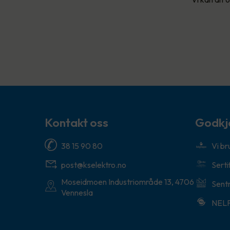
Kontakt oss
Godkj
38 15 90 80
Vi b
post@kselektro.no
Serti
Moseidmoen Industriområde 13, 4706
Sentr
Vennesla
NEL