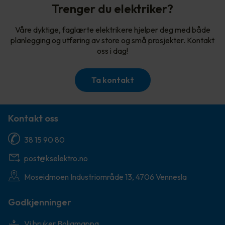
Trenger du elektriker?
Våre dyktige, faglærte elektrikere hjelper deg med både
planlegging og utføring av store og små prosjekter. Kontakt
oss i dag!
Ta kontakt
Kontakt oss
38 15 90 80
post@kselektro.no
Moseidmoen Industriområde 13, 4706 Vennesla
Godkjenninger
Vi bruker Boligmappa