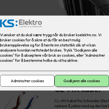
CL-MX kabel
CL-MX kabel fra Schneider Elect
raskere å jobbe med og den har