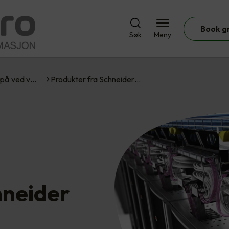
Book g
Søk
Meny
 på ved v…
Produkter fra Schneider…
hneider