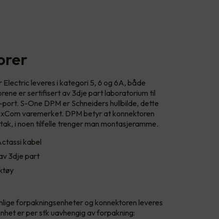
orer
Electric leveres i kategori 5, 6 og 6A, både
ne er sertifisert av 3dje part laboratorium til
port. S-One DPM er Schneiders hullbilde, dette
 LexCom varemerket. DPM betyr at konnektoren
uttak, i noen tilfelle trenger man montasjeramme.
ctassi kabel
av 3dje part
rktøy
nnlige forpakningsenheter og konnektoren leveres
senhet er per stk uavhengig av forpakning: