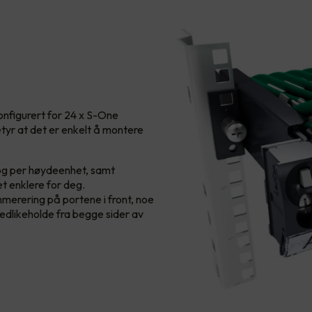
onfigurert for 24 x S-One
etyr at det er enkelt å montere
 og per høydeenhet, samt
t enklere for deg.
erering på portene i front, noe
vedlikeholde fra begge sider av