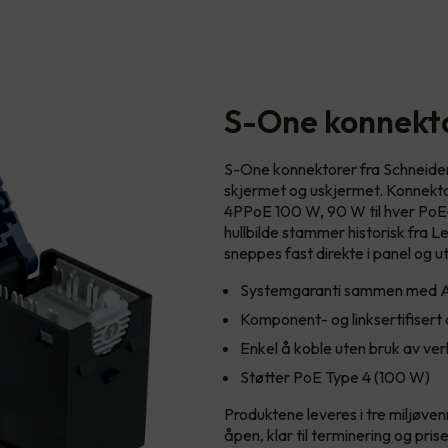
S-One konnekt
S-One konnektorer fra Schneider 
skjermet og uskjermet. Konnektore
4PPoE 100 W, 90 W til hver PoE-
hullbilde stammer historisk fra
sneppes fast direkte i panel og 
Systemgaranti sammen med A
Komponent- og linksertifisert 
Enkel å koble uten bruk av ve
Støtter PoE Type 4 (100 W)
Produktene leveres i tre miljøve
åpen, klar til terminering og pri