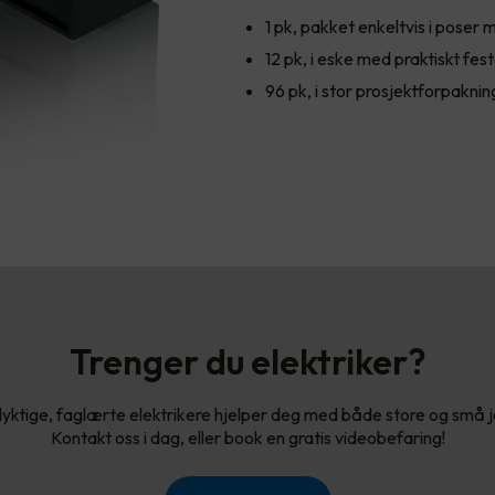
1 pk, pakket enkeltvis i poser 
12 pk, i eske med praktiskt fest
96 pk, i stor prosjektforpaknin
Trenger du elektriker?
yktige, faglærte elektrikere hjelper deg med både store og små 
Kontakt oss i dag, eller book en gratis videobefaring!