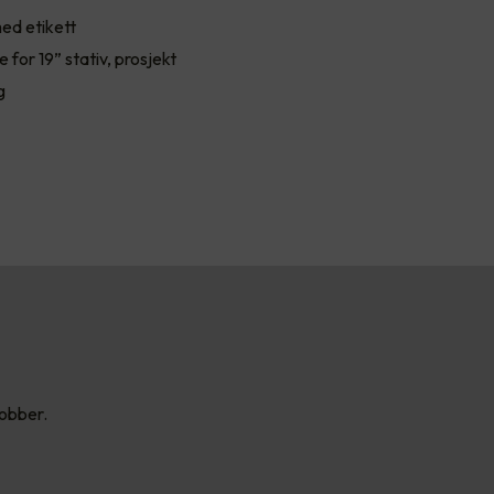
med etikett
e for 19” stativ, prosjekt
g
jobber.