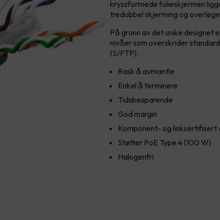
kryssformede folieskjermen ligg
tredobbel skjerming og overlege
På grunn av det unike designet
nivåer som overskrider standar
(S/FTP).
Rask å avmantle
Enkel å terminere
Tidsbesparende
God margin
Komponent- og linksertifisert 
Støtter PoE Type 4 (100 W)
Halogenfri