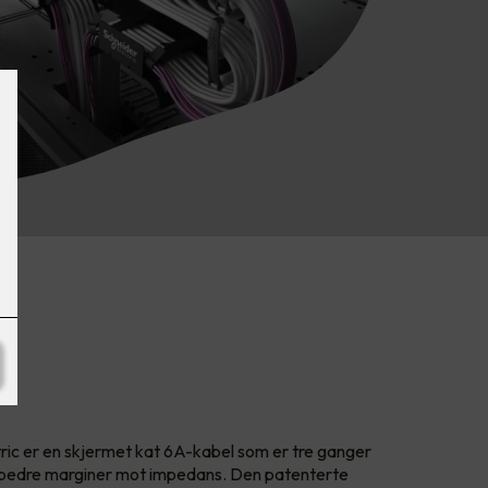
ric er en skjermet kat 6A-kabel som er tre ganger
 bedre marginer mot impedans. Den patenterte