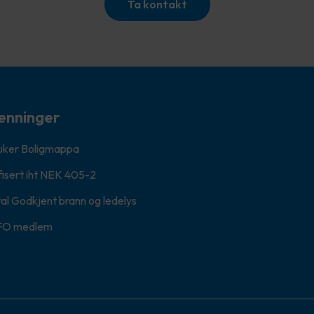
Ta kontakt
enninger
ruker Boligmappa
fisert iht NEK 405-2
al Godkjent brann og ledelys
FO medlem