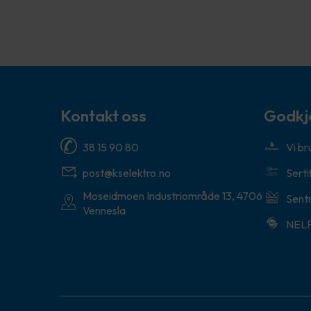
Kontakt oss
Godkj
38 15 90 80
Vi b
post@kselektro.no
Serti
Moseidmoen Industriområde 13, 4706
Sentr
Vennesla
NEL