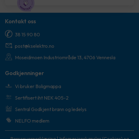
Kontakt oss
38 15 90 80
post@kselektro.no
Moseidmoen Industriområde 13, 4706 Vennesla
Godkjenninger
Vi bruker Boligmappa
Sertifisert iht NEK 405-2
Sentral Godkjent brann og ledelys
NELFO medlem
Personvernerklæring
|
Infomasjonskapsler (Cookies) og