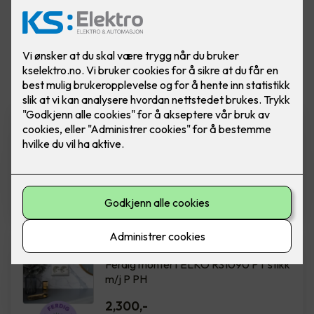
Vis flere
filtre
Installasjon av ny kurs 16A og
stikkontakt
Installasjon av ny kurs, inkludert
stikkontakt og kabel på inntil 15 meter.
7,900
,-
Dobbel stikkontakt ELKO
Ferdig montert ELKO RS1090 PT stikk
m/j P PH
2,300
,-