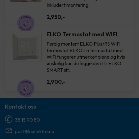
Inkludert montering.
2,950
,-
ELKO Termostat med WIFI
Ferdig montert ELKO Plus/RS WiFi
termostat ELKO sin termostat med
WiFi fungerer utmerket alene og hvis
ønskelig kan du legge den til i ELKO
SMART sit…
2,900
,-
Kontakt oss
38 15 90 80
post@kselektro.no