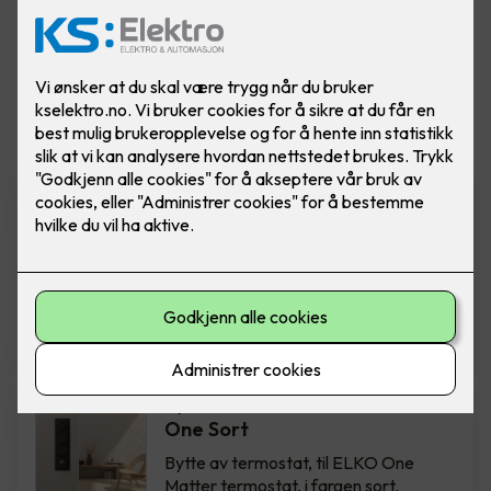
Vis flere
filtre
Bytte av termostat - ELKO
One Hvit
Bytte av termostat, til ELKO One
Matter termostat, i fargen hvit.
Inkludert montering.
2,850
,-
Bytte av termostat - ELKO
One Sort
Bytte av termostat, til ELKO One
Matter termostat, i fargen sort.