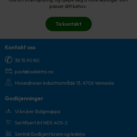
passer ditt behov.
Ta kontakt
Kontakt oss
38 15 90 80
post@kselektro.no
Moseidmoen Industriområde 13, 4706 Vennesla
Godkjenninger
Vi bruker Boligmappa
Sertifisert iht NEK 405-2
Sentral Godkjent brann og ledelys