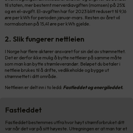
til staten, mer bestemt merverdiavgiften (momsen) på 25%
og en el-avgift. El-avgiften har for 2023 blitt redusert til 9,16
øre per kWh for perioden januar-mars. Resten av året vil
normalsatsen på 15,41 øre per kWh gjelde.
2. Slik fungerer nettleien
I Norge har flere aktører ansvaret for sin del av strømnettet.
Det er derfor ikke mulig å bytte nettleier på samme måte
som man kan bytte strømleverandør. Beløpet du betaler i
nettleie brukes til å drifte, vedlikeholde og bygge ut
strømnettet i ditt område.
Nettleien er delt inn i to ledd:
Fastleddet og energileddet.
Fastleddet
Fastleddet bestemmes utfra hvor høyt strømforbruket ditt
var når det var på sitt høyeste. Utregningen er at man tar et