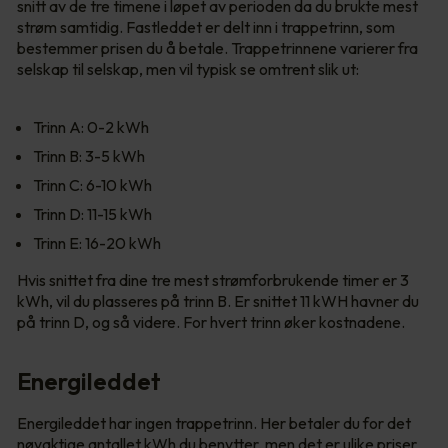
snitt av de tre timene i løpet av perioden da du brukte mest
strøm samtidig. Fastleddet er delt inn i trappetrinn, som
bestemmer prisen du å betale. Trappetrinnene varierer fra
selskap til selskap, men vil typisk se omtrent slik ut:
Trinn A: 0-2 kWh
Trinn B: 3-5 kWh
Trinn C: 6-10 kWh
Trinn D: 11-15 kWh
Trinn E: 16-20 kWh
Hvis snittet fra dine tre mest strømforbrukende timer er 3
kWh, vil du plasseres på trinn B. Er snittet 11 kWH havner du
på trinn D, og så videre. For hvert trinn øker kostnadene.
Energileddet
Energileddet har ingen trappetrinn. Her betaler du for det
nøyaktige antallet kWh du benytter, men det er ulike priser