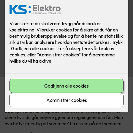
Kan være tricky å forstå
strømregningen
Strømprisene har eksplodert de siste årene, og du er ikke
alene hvis du går nøyere gjennom regningene enn før. Men
hva betyr egentlig alt sammen? La oss se på det sammen.