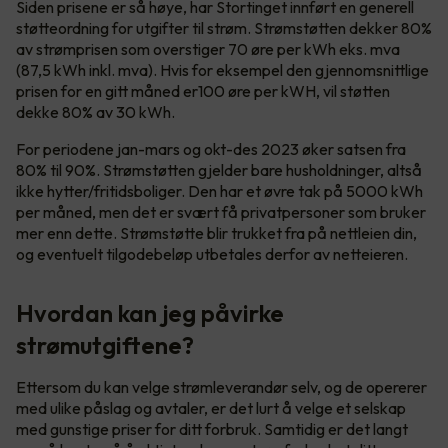
Siden prisene er så høye, har Stortinget innført en generell
støtteordning for utgifter til strøm. Strømstøtten dekker 80%
av strømprisen som overstiger 70 øre per kWh eks. mva
(87,5 kWh inkl. mva). Hvis for eksempel den gjennomsnittlige
prisen for en gitt måned er100 øre per kWH, vil støtten
dekke 80% av 30 kWh.
For periodene jan-mars og okt-des 2023 øker satsen fra
80% til 90%. Strømstøtten gjelder bare husholdninger, altså
ikke hytter/fritidsboliger. Den har et øvre tak på 5000 kWh
per måned, men det er svært få privatpersoner som bruker
mer enn dette. Strømstøtte blir trukket fra på nettleien din,
og eventuelt tilgodebeløp utbetales derfor av netteieren.
Hvordan kan jeg påvirke
strømutgiftene?
Ettersom du kan velge strømleverandør selv, og de opererer
med ulike påslag og avtaler, er det lurt å velge et selskap
med gunstige priser for ditt forbruk. Samtidig er det langt