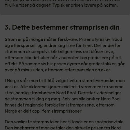
til ulike tider på døgnet. Typisk er prisen lavere på natten.
3. Dette bestemmer strømprisen din
Strøm er på mange måter ferskvare. Prisen styres av tilbud
og etterspørsel, og endrer seg time for time. Det er derfor
strømmen eksempelvis blir billigere hvis det blåser mye,
ettersom tilbudet øker når vindmøller kan produsere på full
effekt. På samme vis blir prisen dyrere når gradestokken går
over på minussiden, ettersom etterspørselen da øker.
I Norge står man fritt til å velge hvilken strømleverandør man
ønsker. Alle aktørene kjøper imidlertid strømmen fra samme
sted, nemlig strømbørsen Nord Pool. Deretter videreselger
de strømmen til deg og meg. Selv om alle bruker Nord Pool
finnes det regionale forskjeller i strømprisene, ettersom
Norge er delt opp i fem strømprissoner.
Den vanligste strømavtalen her til lands er en spotprisavtale.
Den innebærer at man betaler den aktuelle prisen fra Nord