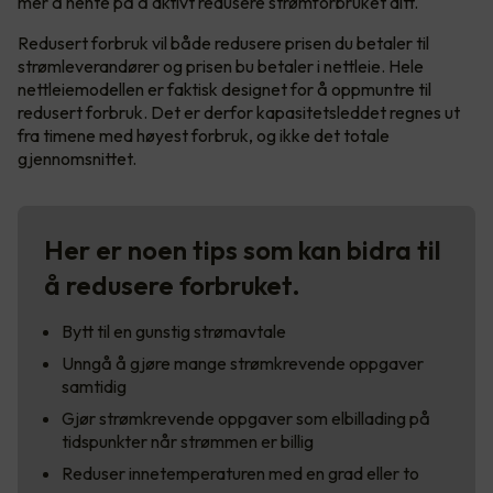
mer å hente på å aktivt redusere strømforbruket ditt.
Redusert forbruk vil både redusere prisen du betaler til
strømleverandører og prisen bu betaler i nettleie. Hele
nettleiemodellen er faktisk designet for å oppmuntre til
redusert forbruk. Det er derfor kapasitetsleddet regnes ut
fra timene med høyest forbruk, og ikke det totale
gjennomsnittet.
Her er noen tips som kan bidra til
å redusere forbruket.
Bytt til en gunstig strømavtale
Unngå å gjøre mange strømkrevende oppgaver
samtidig
Gjør strømkrevende oppgaver som elbillading på
tidspunkter når strømmen er billig
Reduser innetemperaturen med en grad eller to