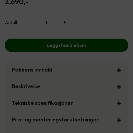
2,690
,-
Antall
-
+
Legg i handlekurv
Pakkens innhold
Beskrivelse
Tekniske spesifikasjoner
Pris- og monteringsforutsetninger