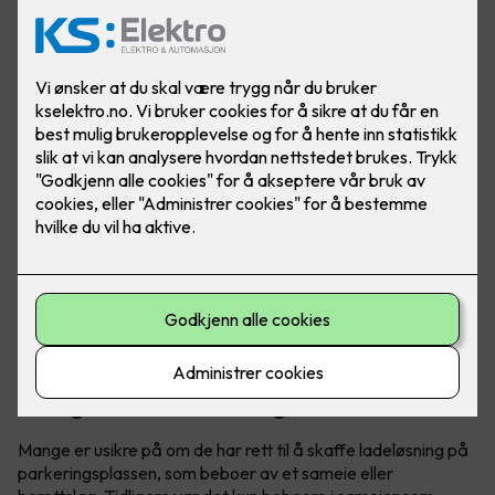
Visste du at du har krav på elbillader hjemme, uavhengig
om du bor i borettslag eller sameie? Det er godt å vite om
du har eller skal skaffe elbil.
Tidligere gjaldt det kun for sameie,
nå også for borettslag
Mange er usikre på om de har rett til å skaffe ladeløsning på
parkeringsplassen, som beboer av et sameie eller