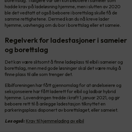
borettslag. Tidligere var det kun beboere i sameier som
hadde krav på ladeløsning hjemme, men i slutten av 2020
ble det vedtatt at også beboere i borettslag skulle få de
samme rettighetene. Dermed kan du nå kreve lader
hjemme, uavhengig om du bor i borettslag eller et sameie.
Regelverk for ladestasjoner i sameier
og borettslag
Det kan være slitsomt å finne ladeplass til elbil i sameier og
borettslag, men med gode løsninger skal det være mulig å
finne plass til alle som trenger det.
Elbilforeningen har fått gjennomslag for at andelseiere og
seksjonseiere har fått laderett for elbil og ladbar hybrid
hjemme. Lovendringen tredde i kraft 1.januar 2021, og gir
beboere rett til å anlegge ladestasjon tilknyttet en
parkeringsplass disponert av borettslaget, eller sameiet.
Les også:
Krav til hjemmelading av elbil