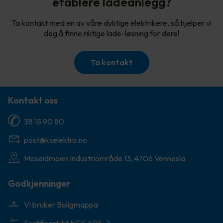
etablere ladeanlegg?
Ta kontakt med en av våre dyktige elektrikere, så hjelper vi
deg å finne riktige lade-løsning for dere!
Ta kontakt
Kontakt oss
38 15 90 80
post@kselektro.no
Moseidmoen Industriområde 13, 4706 Vennesla
Godkjenninger
Vi bruker Boligmappa